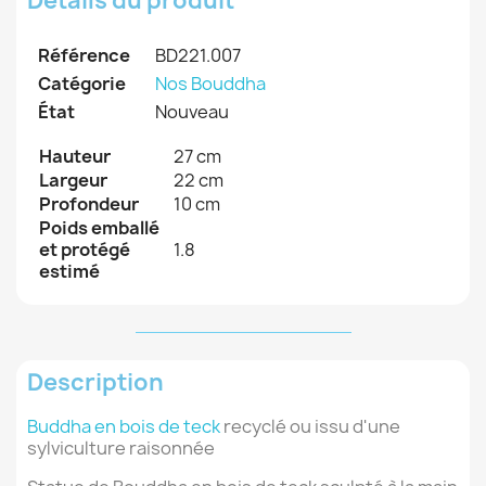
Détails du produit
Référence
BD221.007
Catégorie
Nos Bouddha
État
Nouveau
Hauteur
27 cm
Largeur
22 cm
Profondeur
10 cm
Poids emballé
et protégé
1.8
estimé
Description
Buddha en bois de teck
recyclé ou issu d'une
sylviculture raisonnée