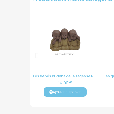
Les bébés Buddha de la sagesse RZ221.004M
Aperçu rapide
14,90 €
Ajouter au panier