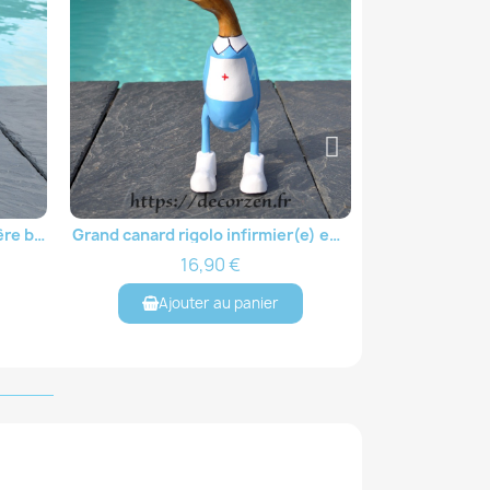
Grand canard rigolo infirmier(e) en bois sculpté WD013
Grand canard rigolo danseuse en tutu, en bois sculpté WD082
Aperçu rapide
22,90 €
er
Ajouter au panier