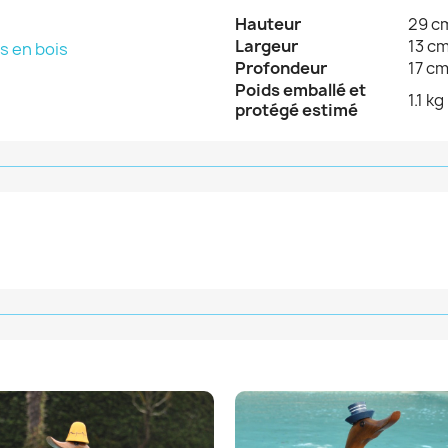
Hauteur
29 c
Largeur
13 c
s en bois
Profondeur
17 c
Poids emballé et
1.1 kg
protégé estimé