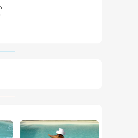
m
m
m