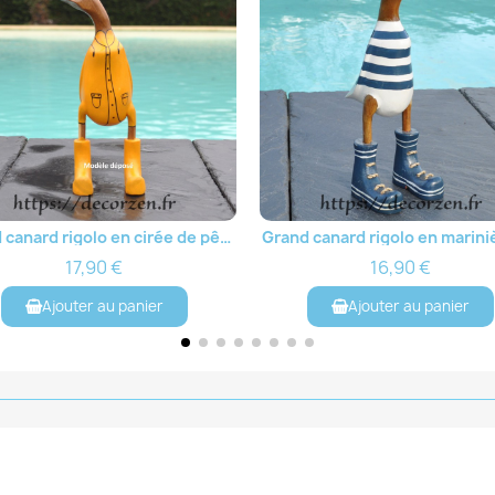
Grand canard rigolo en marinière bleue et blanche, en bois sculpté
Aperçu rapide
Aperçu rapide
16,90 €
16,90 €
Ajouter au panier
Ajouter au pani