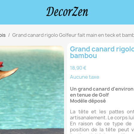
ois
Grand canard rigolo Golfeur fait main en teck et bam
Grand canard rigolo
bambou
18,90 €
Aucune taxe
Un grand canard d'environ 
en tenue de Golf
Modèle déposé
La tête et les pattes on
artisanalement. Le corps lu
En raison de ce type de f
position de la tête peut v