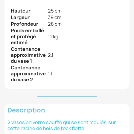
Hauteur
25 cm
Largeur
39 cm
Profondeur
28 cm
Poids emballé
et protégé
11 kg
estimé
Contenance
approximative
2.1 l
du vase 1
Contenance
approximative
1 l
du vase 2
Description
2 vases en verre soufflé qui se sont moulés sur
cette racine de bois de teck flotté