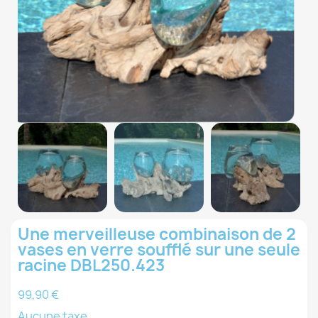
Une merveilleuse combinaison de 2
vases en verre soufflé sur une seule
racine DBL250.423
99,90 €
Aucune taxe