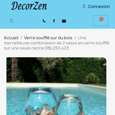
Connexion
Accueil
Verre soufflé sur du bois
Une
merveilleuse combinaison de 2 vases en verre soufflé
sur une seule racine DBL250.423